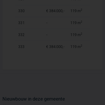
2
330
€ 384.000,-
119 m
5
2
331
-
119 m
5
2
332
-
119 m
5
2
333
€ 384.000,-
119 m
5
Nieuwbouw in deze gemeente