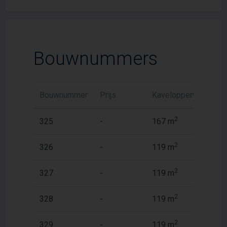
Bouwnummers
Bouwnummer
Prijs
Kaveloppervlak
W
2
325
-
167 m
5
2
326
-
119 m
5
2
327
-
119 m
5
2
328
-
119 m
5
2
329
-
119 m
5