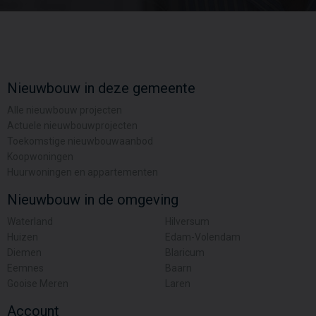
Nieuwbouw in deze gemeente
Alle nieuwbouw projecten
Actuele nieuwbouwprojecten
Toekomstige nieuwbouwaanbod
Koopwoningen
Huurwoningen en appartementen
Nieuwbouw in de omgeving
Waterland
Hilversum
Huizen
Edam-Volendam
Diemen
Blaricum
Eemnes
Baarn
Gooise Meren
Laren
Account
Inloggen
Inschrijven
Wachtwoord vergeten
Overige