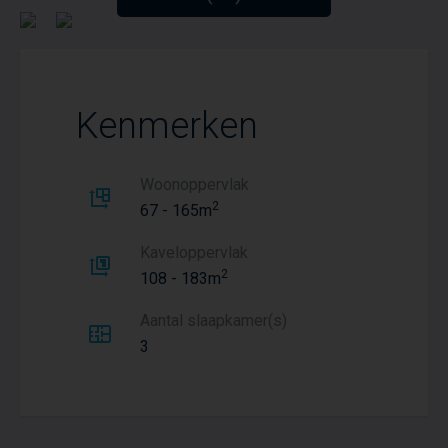
Kenmerken
Woonoppervlak
2
67 - 165m
Kaveloppervlak
2
108 - 183m
Aantal slaapkamer(s)
3