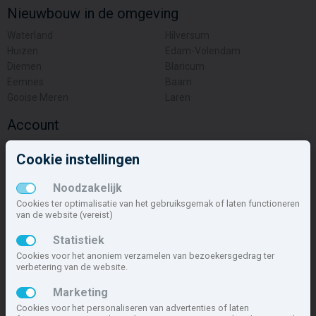
Nieuwbouw in de omgeving
Waterland
Hilversum
Huizen
Edam-Volendam
Diemen
Blaricum
Eemnes
Baarn
Gooise Meren
Laren
Account
Inloggen
Cookie instellingen
Inschrijven
Wachtwoord vergeten
Noodzakelijk
Overige
Cookies ter optimalisatie van het gebruiksgemak of laten functioneren
van de website (vereist)
Nieuwbouwnieuws
Statistiek
Contact
Cookies voor het anoniem verzamelen van bezoekersgedrag ter
Zakelijk
verbetering van de website.
Deze site maakt deel uit van
www.nieuwbouw-nederland.nl
, met
Marketing
meer dan 85.466 nieuwbouwwoningen in 1.621 projecten de meest
Cookies voor het personaliseren van advertenties of laten